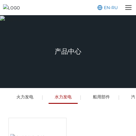
EN
-
RU
产品中心
火力发电
水力发电
船用部件
汽