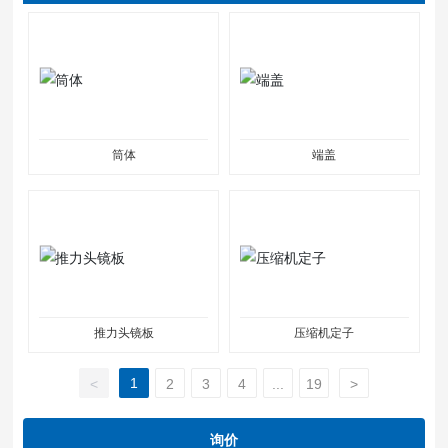
筒体
端盖
推力头镜板
压缩机定子
1
<
2
3
4
...
19
>
询价